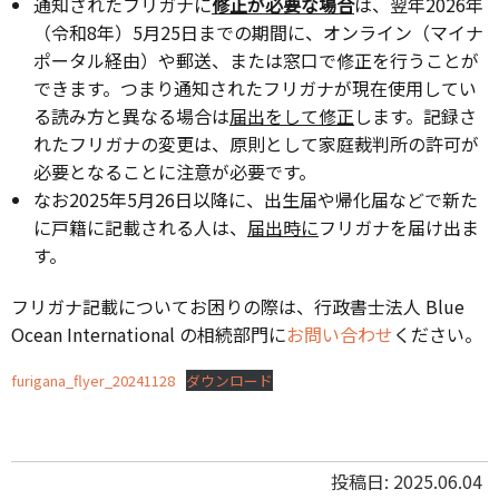
通知されたフリガナに
修正が必要な場合
は、翌年2026年
（令和8年）5月25日までの期間に、オンライン（マイナ
ポータル経由）や郵送、または窓口で修正を行うことが
できます。つまり通知されたフリガナが現在使用してい
る読み方と異なる場合は
届出をして修正
します。記録さ
れたフリガナの変更は、原則として家庭裁判所の許可が
必要となることに注意が必要です。
なお2025年5月26日以降に、出生届や帰化届などで新た
に戸籍に記載される人は、
届出時に
フリガナを届け出ま
す。
フリガナ記載についてお困りの際は、行政書士法人 Blue
Ocean International の相続部門に
お問い合わせ
ください。
furigana_flyer_20241128
ダウンロード
投稿日: 2025.06.04